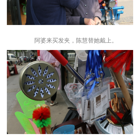
阿婆来买发夹，陈慧替她戴上。