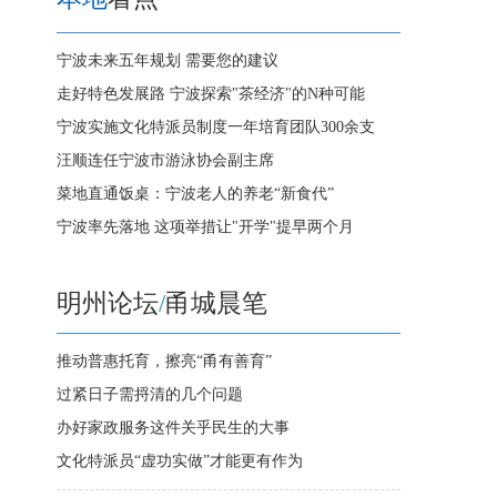
宁波未来五年规划 需要您的建议
走好特色发展路 宁波探索"茶经济"的N种可能
宁波实施文化特派员制度一年培育团队300余支
汪顺连任宁波市游泳协会副主席
菜地直通饭桌：宁波老人的养老“新食代”
宁波率先落地 这项举措让"开学"提早两个月
明州论坛
/
甬城晨笔
推动普惠托育，擦亮“甬有善育”
过紧日子需捋清的几个问题
办好家政服务这件关乎民生的大事
文化特派员“虚功实做”才能更有作为