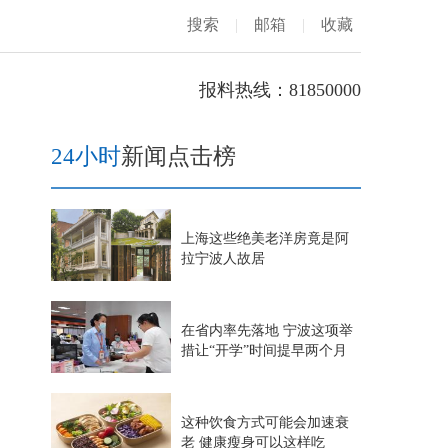
搜索
|
邮箱
|
收藏
报料热线：81850000
24小时
新闻点击榜
上海这些绝美老洋房竟是阿
拉宁波人故居
在省内率先落地 宁波这项举
措让“开学”时间提早两个月
这种饮食方式可能会加速衰
老 健康瘦身可以这样吃