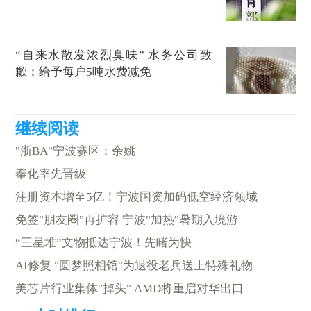
“自来水散发浓烈臭味” 水务公司致
歉：给予每户5吨水费减免
"浙BA"宁波赛区：余姚
奉化率先晋级
注册资本增至5亿！宁波国资加码低空经济领域
免签"朋友圈"再扩容 宁波"加热"暑期入境游
“三星堆”文物抵达宁波！先睹为快
AI修复 "圆梦照相馆"为退役老兵送上特殊礼物
美芯片行业集体"掉头" AMD将重启对华出口