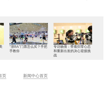
美
“浙BA”门票怎么买？手把
专访杨倩：带着归零心态
手教你
和重新出发的决心迎接挑
战
首页
新闻中心首页