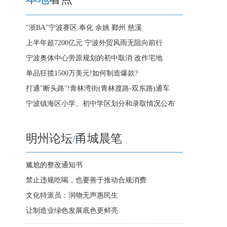
"浙BA"宁波赛区:奉化
余姚
鄞州
慈溪
上半年超7200亿元 宁波外贸风雨无阻向前行
宁波奥体中心旁原规划的初中取消 改作宅地
单品狂揽1500万美元!如何制造爆款?
打通"断头路"!青林湾街(青林渡路-双东路)通车
宁波镇海区小学、初中学区划分和录取情况公布
明州论坛
/
甬城晨笔
尴尬的整改通知书
禁止违规吃喝，也要善于推动合规消费
文化特派员：润物无声惠民生
让制造业绿色发展底色更鲜亮