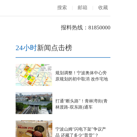
搜索
|
邮箱
|
收藏
报料热线：81850000
24小时
新闻点击榜
规划调整！宁波奥体中心旁
原规划的初中取消 改作宅地
打通“断头路”！青林湾街(青
林渡路-双东路)通车
宁波山姆“闪电下架”争议产
品 还藏了多少“普货”？