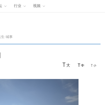
坛
行业
视频
民生·城事
围