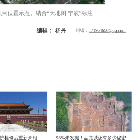
目位置示意。结合“天地图 宁波”标注
编辑：
杨丹
纠错：
171964650@qq.com
护检修后重新亮相
98%未发掘！盘龙城还有多少秘密