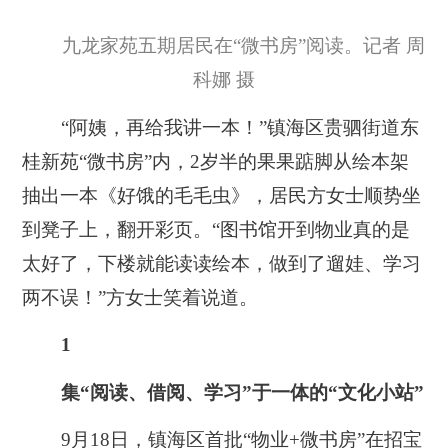
九龙家苑五期居民在“微书房”阅读。记者 周
科娜 摄
“阿姨，再给我讲一本！”镇海区贵驷街道东
桂新苑“微书房”内，2岁半的果果踮脚从绘本架
抽出一本《好饿的毛毛虫》，居民方女士顺势坐
到凳子上，翻开彩页。“图书馆开到物业真的是
太好了，下楼就能读读绘本，做到了遛娃、学习
两不误！”方女士笑着说道。
1
集“阅读、借阅、学习”于一体的“文化小站”
9月18日，镇海区首批“物业+微书房”在招宝