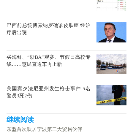
巴西前总统博索纳罗确诊皮肤癌 经治
疗后出院
买海鲜、“浙BA”观赛、节假日高校专
线……惠民直通车再上新
美国宾夕法尼亚州发生枪击事件 5名
警员3死2伤
东盟首次跃居宁波第二大贸易伙伴