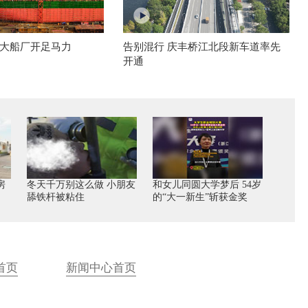
大船厂开足马力
告别混行 庆丰桥江北段新车道率先
开通
房
冬天千万别这么做 小朋友
和女儿同圆大学梦后 54岁
舔铁杆被粘住
的“大一新生”斩获金奖
首页
新闻中心首页