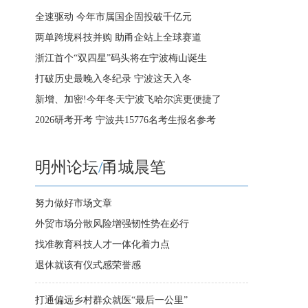
全速驱动 今年市属国企固投破千亿元
两单跨境科技并购 助甬企站上全球赛道
浙江首个“双四星”码头将在宁波梅山诞生
打破历史最晚入冬纪录 宁波这天入冬
新增、加密!今年冬天宁波飞哈尔滨更便捷了
2026研考开考 宁波共15776名考生报名参考
明州论坛
/
甬城晨笔
努力做好市场文章
外贸市场分散风险增强韧性势在必行
找准教育科技人才一体化着力点
退休就该有仪式感荣誉感
打通偏远乡村群众就医“最后一公里”