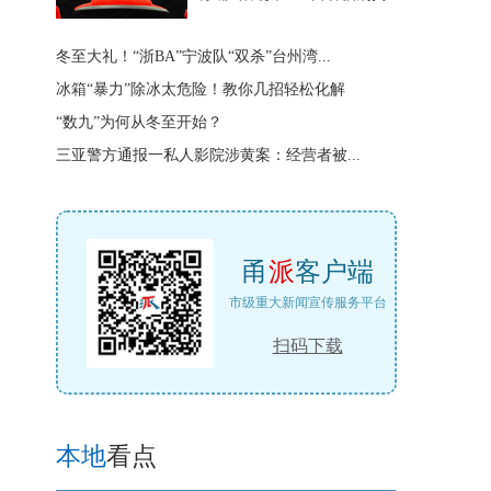
冬至大礼！“浙BA”宁波队“双杀”台州湾...
冰箱“暴力”除冰太危险！教你几招轻松化解
“数九”为何从冬至开始？
三亚警方通报一私人影院涉黄案：经营者被...
甬
派
客户端
市级重大新闻宣传服务平台
扫码下载
本地
看点