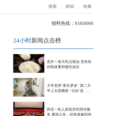
搜索
|
邮箱
|
收藏
报料热线：81850000
24小时
新闻点击榜
意外！每天吃点猪油 竟有助
控制体重和慢性炎症
大学老师"夜长梦多" 第二天
早上头昏脑胀 "元凶"是……
西安一私人影院异性陪侍服
务 雁塔公安：经营者被刑拘