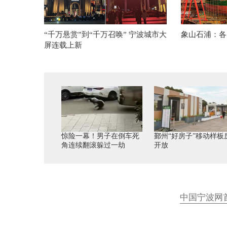
“千万悬赏”到“千万召唤” 宁波城市大
象山石浦：各
屏连载上新
惊险一幕！男子在倒车死
鄞州“好房子”移动样板
角连续翻滚躲过一劫
开放
中国宁波网