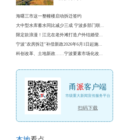
海曙三市这一整幢楼启动拆迁签约
大中型水库蓄水同比减少三成 宁波多部门联...
限定款浪漫！江北在老外滩打造户外结婚登...
宁波"农房拆迁"补偿新政2026年6月1日起施...
科创改革、土地新政……宁波要素市场化改...
甬
派
客户端
市级重大新闻宣传服务平台
扫码下载
本地
看点