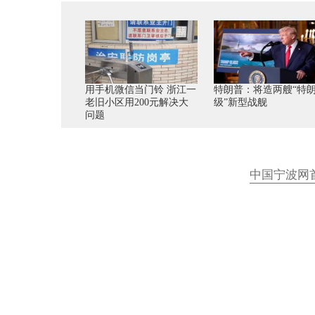
用手机微信当门铃 浙江一
特朗普：将造两艘“特
老旧小区用200元解决大
级”新型战舰
问题
中国宁波网