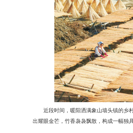
近段时间，暖阳洒满象山墙头镇的乡
出耀眼金芒，竹香袅袅飘散，构成一幅独