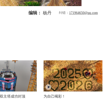
编辑：
杨丹
纠错：
171964650@qq.com
双主塔成功封顶
为自己喝彩！