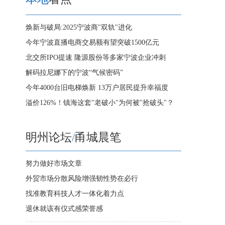
焕新与破局:2025宁波商"双轨"进化
今年宁波直播电商交易额有望突破1500亿元
北交所IPO提速 隆源股份等多家宁波企业冲刺
解码拉尼娜下的宁波“气候密码”
今年4000台旧电梯焕新 13万户居民提升幸福度
溢价126%！镇海这套"老破小"为何被"抢破头"？
明州论坛
/
甬城晨笔
努力做好市场文章
外贸市场分散风险增强韧性势在必行
找准教育科技人才一体化着力点
退休就该有仪式感荣誉感