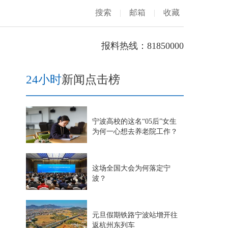
搜索
|
邮箱
|
收藏
报料热线：81850000
24小时
新闻点击榜
宁波高校的这名“05后”女生
为何一心想去养老院工作？
这场全国大会为何落定宁
波？
元旦假期铁路宁波站增开往
返杭州东列车