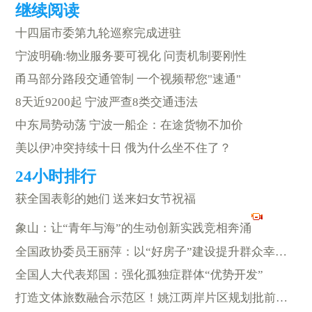
十四届市委第九轮巡察完成进驻
宁波明确:物业服务要可视化 问责机制要刚性
甬马部分路段交通管制 一个视频帮您"速通"
8天近9200起 宁波严查8类交通违法
中东局势动荡 宁波一船企：在途货物不加价
美以伊冲突持续十日 俄为什么坐不住了？
获全国表彰的她们 送来妇女节祝福
象山：让“青年与海”的生动创新实践竞相奔涌
全国政协委员王丽萍：以“好房子”建设提升群众幸福感
全国人大代表郑国：强化孤独症群体“优势开发”
打造文体旅数融合示范区！姚江两岸片区规划批前公示