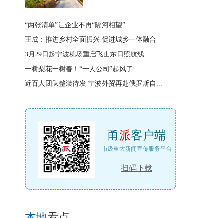
“两张清单”让企业不再“隔河相望”
王成：推进乡村全面振兴 促进城乡一体融合
3月29日起宁波机场重启飞山东日照航线
一树梨花一树春！“一人公司”起风了
近百人团队整装待发 宁波外贸再赴俄罗斯自...
甬
派
客户端
市级重大新闻宣传服务平台
扫码下载
本地
看点