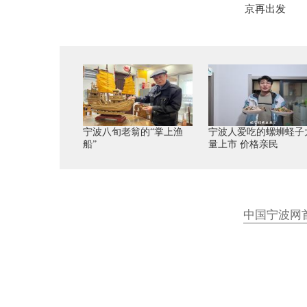
京再出发
宁波八旬老翁的“掌上渔
宁波人爱吃的螺蛳蛏子
船”
量上市 价格亲民
中国宁波网