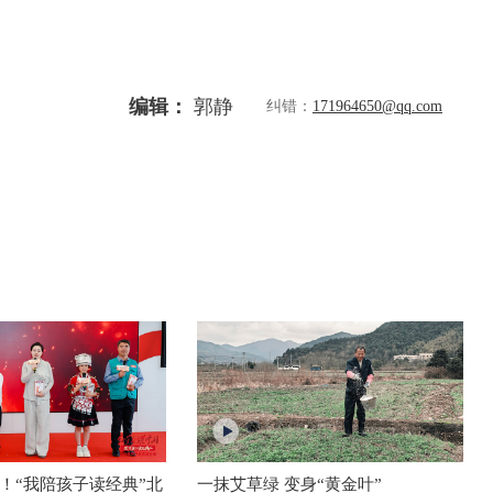
编辑：
郭静
纠错：
171964650@qq.com
！“我陪孩子读经典”北
一抹艾草绿 变身“黄金叶”