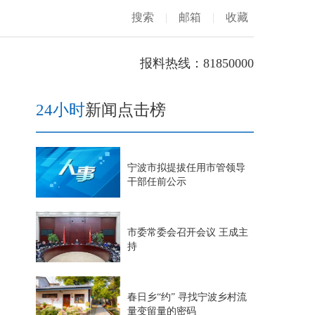
搜索
|
邮箱
|
收藏
报料热线：81850000
24小时
新闻点击榜
宁波市拟提拔任用市管领导
干部任前公示
市委常委会召开会议 王成主
持
春日乡“约” 寻找宁波乡村流
量变留量的密码