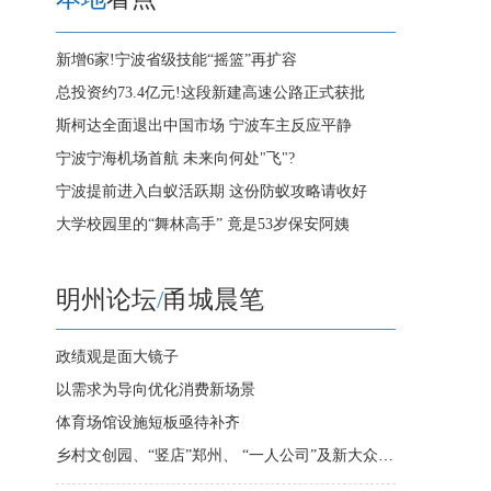
新增6家!宁波省级技能“摇篮”再扩容
总投资约73.4亿元!这段新建高速公路正式获批
斯柯达全面退出中国市场 宁波车主反应平静
宁波宁海机场首航 未来向何处"飞"?
宁波提前进入白蚁活跃期 这份防蚁攻略请收好
大学校园里的“舞林高手” 竟是53岁保安阿姨
明州论坛
/
甬城晨笔
政绩观是面大镜子
以需求为导向优化消费新场景
体育场馆设施短板亟待补齐
乡村文创园、“竖店”郑州、 “一人公司”及新大众文艺