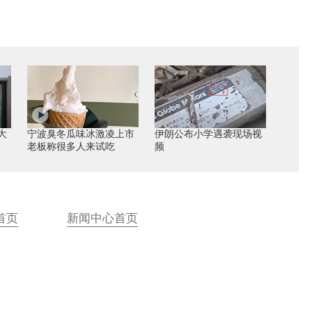
大
宁波臭冬瓜味冰激凌上市
伊朗公布小学遇袭现场视
老板称很多人来试吃
频
首页
新闻中心首页