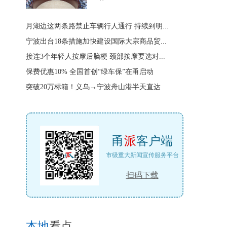
月湖边这两条路禁止车辆行人通行 持续到明...
宁波出台18条措施加快建设国际大宗商品贸...
接连3个年轻人按摩后脑梗 颈部按摩要选对...
保费优惠10% 全国首创“绿车保”在甬启动
突破20万标箱！义乌→宁波舟山港半天直达
甬
派
客户端
市级重大新闻宣传服务平台
扫码下载
本地
看点