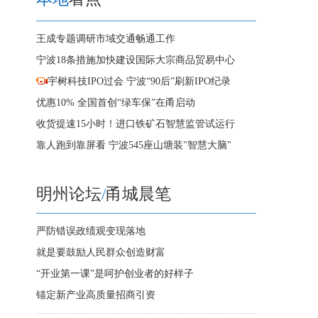
王成专题调研市域交通畅通工作
宁波18条措施加快建设国际大宗商品贸易中心
宇树科技IPO过会 宁波“90后”刷新IPO纪录
优惠10% 全国首创“绿车保”在甬启动
收货提速15小时！进口铁矿石智慧监管试运行
靠人跑到靠屏看 宁波545座山塘装"智慧大脑"
明州论坛
/
甬城晨笔
严防错误政绩观变现落地
就是要鼓励人民群众创造财富
“开业第一课”是呵护创业者的好样子
锚定新产业高质量招商引资