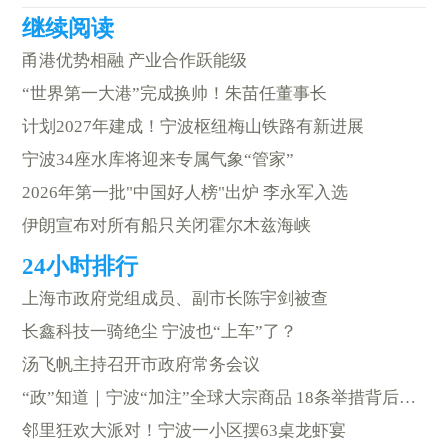
甬港优势相融 产业合作跃能级
“世界第一大港”完成换帅！朱苗任董事长
计划2027年建成！宁波枢纽梅山铁路有新进展
宁波34座水库将迎来专属气象“管家”
2026年第一批"中国好人榜"出炉 李永军入选
伊朗宣布对所有船只关闭霍尔木兹海峡
上海市政府党组成员、副市长陈宇剑被查
长鑫科技一骑绝尘 宁波也“上车”了？
汤飞帆主持召开市政府常务会议
“政”知道｜宁波“加注”全球大宗商品 18条举措背后的雄心
邻里狂欢大派对！宁波一小区摆63桌龙虾宴