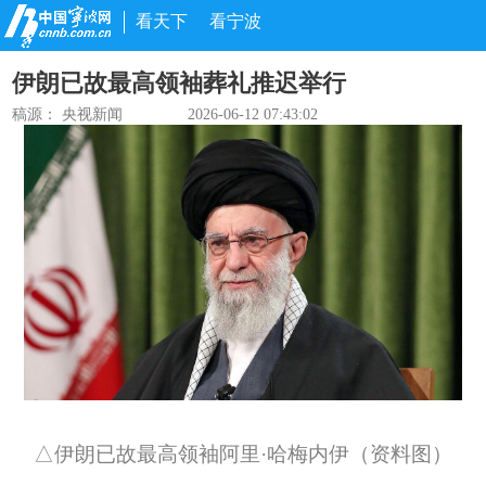
看天下
看宁波
伊朗已故最高领袖葬礼推迟举行
稿源：
央视新闻
2026-06-12 07:43:02
△伊朗已故最高领袖阿里·哈梅内伊（资料图）