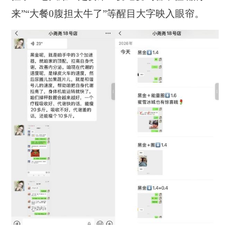
来”“大餐0腹担太牛了”等醒目大字映入眼帘。