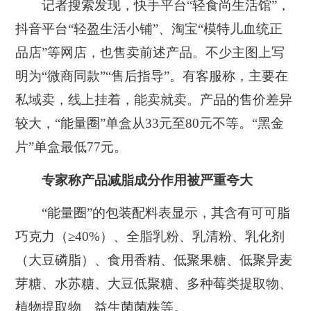
记者搜索发现，快手平台“轻食尚生活馆”，
抖音平台“轻盈生活小铺”、淘宝“模特儿血统正
品店”等网店，也售卖前述产品。不少主图上写
明为“微商同款”“售后指导”。有客服称，主要在
私域卖，线上挂着，能卖就卖。产品的售价差异
较大，“能量圈”单盒从33元至80元不等。“黑金
片”单盒最低77元。
专家称产品减脂成分作用被严重夸大
“能量圈”的包装配料表显示，其含有可可脂
巧克力（≥40%）、全脂乳粉、乳清粉、乳化剂
（大豆磷脂）、食用香精、低聚果糖、低聚异麦
芽糖、水苏糖、大豆低聚糖、多种莓类提取物、
植物提取物、益生菌菌株等。