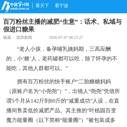
看天下
看宁波
百万粉丝主播的减肥“生意”：话术、私域与
假进口糖果
稿源：
澎湃新闻
2026-07-07 08:23:27
“老人小孩，备孕哺乳姨妈期，三高应酬
的，小‘糖’人，老药罐都可以吃，除了怀孕的不
能吃，其他人群都可以。”
拥有百万粉丝的快手账户“二胎糖糖妈妈
（原账户名为“小尧尧”）”，出镜人“尧尧”凭借所
谓5个月从142斤到80斤的“减重成功”人设，在直
播间售卖低价减肥产品。其主推的“叶植园百变
魔力能量圈（以下简称“能量圈”）”被包装成多