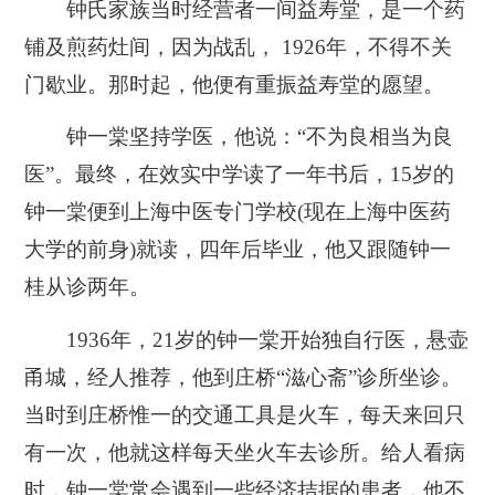
钟氏家族当时经营者一间益寿堂，是一个药
铺及煎药灶间，因为战乱， 1926年，不得不关
门歇业。那时起，他便有重振益寿堂的愿望。
钟一棠坚持学医，他说：“不为良相当为良
医”。最终，在效实中学读了一年书后，15岁的
钟一棠便到上海中医专门学校(现在上海中医药
大学的前身)就读，四年后毕业，他又跟随钟一
桂从诊两年。
1936年，21岁的钟一棠开始独自行医，悬壶
甬城，经人推荐，他到庄桥“滋心斋”诊所坐诊。
当时到庄桥惟一的交通工具是火车，每天来回只
有一次，他就这样每天坐火车去诊所。给人看病
时，钟一棠常会遇到一些经济拮据的患者，他不