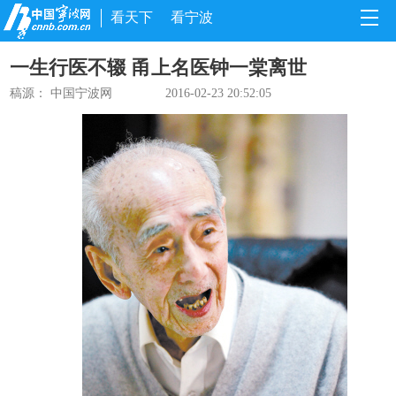
看天下
看宁波
一生行医不辍 甬上名医钟一棠离世
稿源： 中国宁波网
2016-02-23 20:52:05