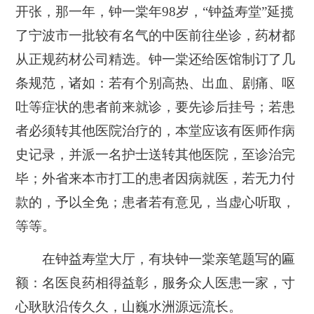
开张，那一年，钟一棠年98岁，“钟益寿堂”延揽
了宁波市一批较有名气的中医前往坐诊，药材都
从正规药材公司精选。钟一棠还给医馆制订了几
条规范，诸如：若有个别高热、出血、剧痛、呕
吐等症状的患者前来就诊，要先诊后挂号；若患
者必须转其他医院治疗的，本堂应该有医师作病
史记录，并派一名护士送转其他医院，至诊治完
毕；外省来本市打工的患者因病就医，若无力付
款的，予以全免；患者若有意见，当虚心听取，
等等。
在钟益寿堂大厅，有块钟一棠亲笔题写的匾
额：名医良药相得益彰，服务众人医患一家，寸
心耿耿沿传久久，山巍水洲源远流长。