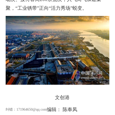
聚，“工业锈带”正向“活力秀场”蜕变。
文创港
编辑： 陈奉凤
纠错
：171964650@qq.com