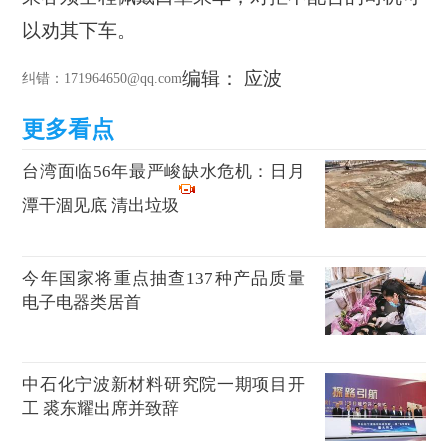
以劝其下车。
编辑： 应波
纠错
：171964650@qq.com
台湾面临56年最严峻缺水危机：日月
潭干涸见底 清出垃圾
今年国家将重点抽查137种产品质量
电子电器类居首
中石化宁波新材料研究院一期项目开
工 裘东耀出席并致辞