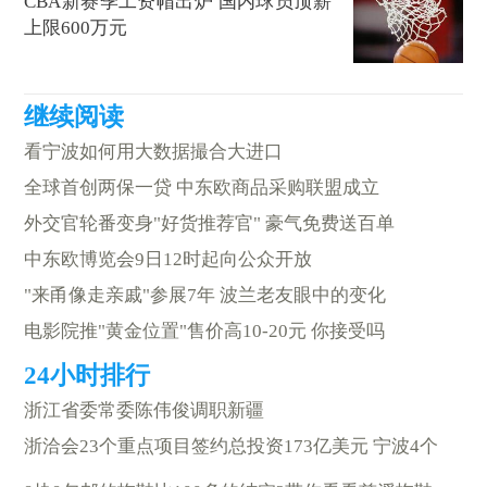
CBA新赛季工资帽出炉 国内球员顶薪
上限600万元
看宁波如何用大数据撮合大进口
全球首创两保一贷 中东欧商品采购联盟成立
外交官轮番变身"好货推荐官" 豪气免费送百单
中东欧博览会9日12时起向公众开放
"来甬像走亲戚"参展7年 波兰老友眼中的变化
电影院推"黄金位置"售价高10-20元 你接受吗
浙江省委常委陈伟俊调职新疆
浙洽会23个重点项目签约总投资173亿美元 宁波4个