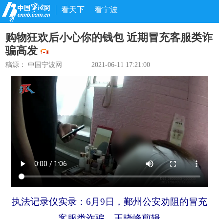
看天下
看宁波
购物狂欢后小心你的钱包 近期冒充客服类诈
骗高发
稿源： 中国宁波网
2021-06-11 17:21:00
执法记录仪实录：6月9日，鄞州公安劝阻的冒充
客服类诈骗。王晓峰剪辑