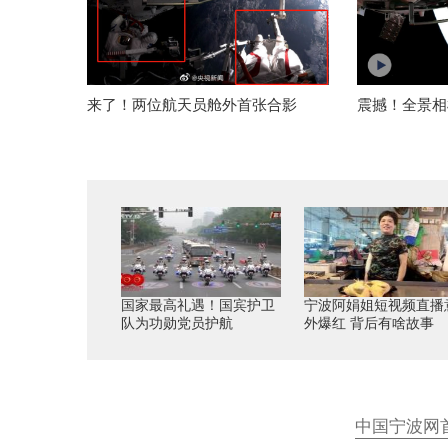
来了！两位航天员舱外首张合影
震撼！全景相
国家最高礼遇！国宾护卫
宁波阿娟姐短视频直播
队为功勋党员护航
外爆红 背后有啥故事
中国宁波网