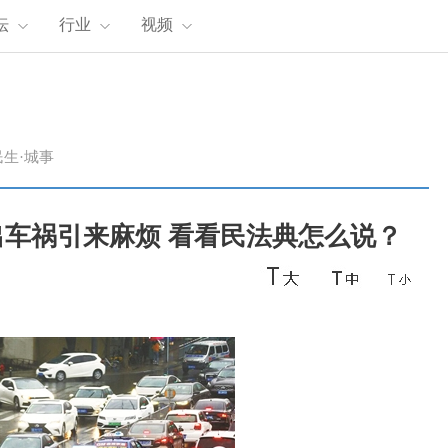
坛
行业
视频
民生·城事
出车祸引来麻烦 看看民法典怎么说？