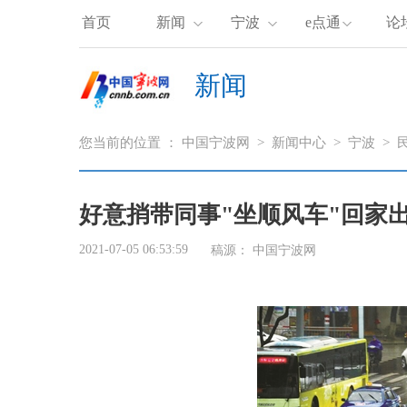
首页
新闻
宁波
e点通
论
新闻
您当前的位置 ：
中国宁波网
>
新闻中心
>
宁波
>
好意捎带同事"坐顺风车"回家
2021-07-05 06:53:59
稿源：
中国宁波网