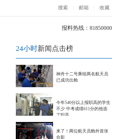
搜索
|
邮箱
|
收藏
报料热线：81850000
24小时
新闻点击榜
神舟十二号乘组两名航天员
已成功出舱
今年540分以上报职高的学生
不少 中考成绩611分的他选
了职高
来了！两位航天员舱外首张
合影