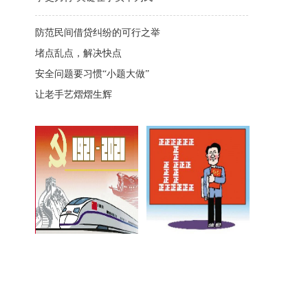
防范民间借贷纠纷的可行之举
堵点乱点，解决快点
安全问题要习惯“小题大做”
让老手艺熠熠生辉