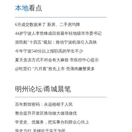
本地
看点
6月成交数据来了 新房、二手房均降
44岁宁波人李世峰成目前最年轻地级市市委书记
浙民航"十四五"规划：推动宁波机场引入高铁
今年宁波540分以上报职高的学生不少
夏天贪凉方式不对会有大麻烦 市疾控中心提示
@吃货们 “六月黄”抢先上市 壳薄肉嫩蟹黄多
明州论坛
/
甬城晨笔
百年辉煌密码：永远植根于人民
整合提升开发区推动做大做强做优
学党史、优服务，把实事办到群众心坎上
学史力行 关键在于实干为民