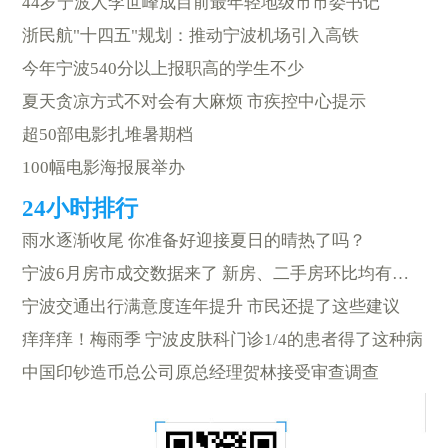
44岁宁波人李世峰成目前最年轻地级市市委书记
浙民航"十四五"规划：推动宁波机场引入高铁
今年宁波540分以上报职高的学生不少
夏天贪凉方式不对会有大麻烦 市疾控中心提示
超50部电影扎堆暑期档
100幅电影海报展举办
雨水逐渐收尾 你准备好迎接夏日的晴热了吗？
宁波6月房市成交数据来了 新房、二手房环比均有所下降
宁波交通出行满意度连年提升 市民还提了这些建议
痒痒痒！梅雨季 宁波皮肤科门诊1/4的患者得了这种病
中国印钞造币总公司原总经理贺林接受审查调查