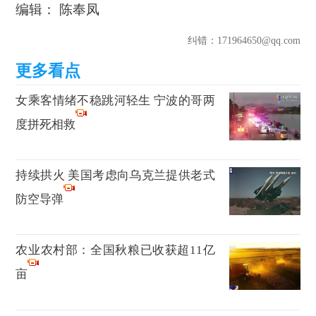
编辑： 陈奉凤
纠错
：171964650@qq.com
女乘客情绪不稳跳河轻生 宁波的哥两
度拼死相救
持续拱火 美国考虑向乌克兰提供老式
防空导弹
农业农村部：全国秋粮已收获超11亿
亩