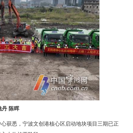
姚丹 陈晖
心获悉，宁波文创港核心区启动地块项目三期已正