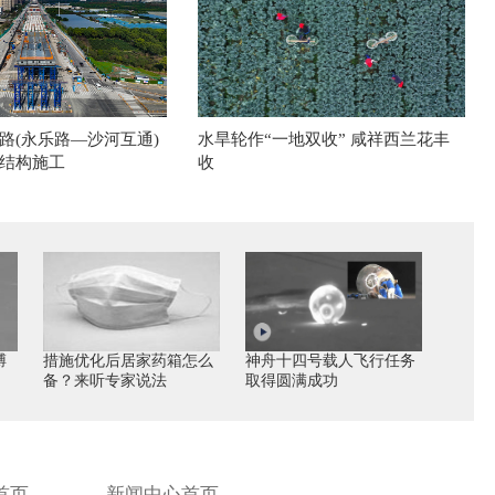
路(永乐路—沙河互通)
水旱轮作“一地双收” 咸祥西兰花丰
结构施工
收
膊
措施优化后居家药箱怎么
神舟十四号载人飞行任务
备？来听专家说法
取得圆满成功
首页
新闻中心首页