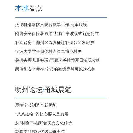
本地
看点
汤飞帆部署防汛防台抗旱工作:兜牢底线
网络安全保险获政策"加持" 宁波模式新意何在
补助购房！鄞州区既发征迁补偿款又发房票
宁波大学学子原创村志绘本惊艳村民
暑假去哪儿最好玩?宝藏老爸推荐夏日游玩攻略
颜值和安全并存 宁波的海塘竟然可以这么美
明州论坛
/
甬城晨笔
厚植宁波制造全新优势
“八八战略”的核心要义是发展
从“村晚”“村超”看优秀文化传承
期盼宁波夜经济多些烟火气