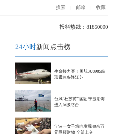
搜索
|
邮箱
|
收藏
报料热线：81850000
24小时
新闻点击榜
生命接力赛！川航3U8985航
班紧急备降江苏
台风“杜苏芮”临近 宁波沿海
进入Ⅳ级防台
宁波一女子墙内发现40余万
元巨额财物 全部上交