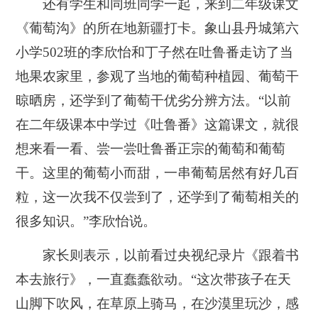
还有学生和同班同学一起，来到二年级课文
《葡萄沟》的所在地新疆打卡。象山县丹城第六
小学502班的李欣怡和丁子然在吐鲁番走访了当
地果农家里，参观了当地的葡萄种植园、葡萄干
晾晒房，还学到了葡萄干优劣分辨方法。“以前
在二年级课本中学过《吐鲁番》这篇课文，就很
想来看一看、尝一尝吐鲁番正宗的葡萄和葡萄
干。这里的葡萄小而甜，一串葡萄居然有好几百
粒，这一次我不仅尝到了，还学到了葡萄相关的
很多知识。”李欣怡说。
家长则表示，以前看过央视纪录片《跟着书
本去旅行》，一直蠢蠢欲动。“这次带孩子在天
山脚下吹风，在草原上骑马，在沙漠里玩沙，感