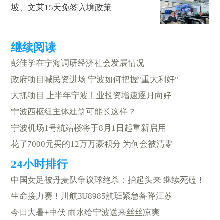
坡、文莱15天免签入境政策
彭佳学在宁海调研经济社会发展情况
政府项目喊民资进场 宁波如何把握"重大利好"
大抓项目 上半年宁波工业投资增速逐月向好
宁波西枢纽主体建筑可能长这样？
宁波机场1号航站楼将于8月1日起重新启用
花了7000元买的12万万豪积分 为何会被清零
中国女足被丹麦队争议球绝杀：抬起头来 继续死磕！
生命接力赛！川航3U8985航班紧急备降江苏
今日大暑+中伏 雨水给宁波送来丝丝凉爽