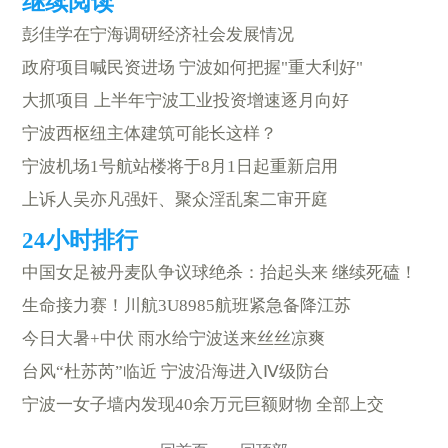
彭佳学在宁海调研经济社会发展情况
政府项目喊民资进场 宁波如何把握"重大利好"
大抓项目 上半年宁波工业投资增速逐月向好
宁波西枢纽主体建筑可能长这样？
宁波机场1号航站楼将于8月1日起重新启用
上诉人吴亦凡强奸、聚众淫乱案二审开庭
中国女足被丹麦队争议球绝杀：抬起头来 继续死磕！
生命接力赛！川航3U8985航班紧急备降江苏
今日大暑+中伏 雨水给宁波送来丝丝凉爽
台风“杜苏芮”临近 宁波沿海进入Ⅳ级防台
宁波一女子墙内发现40余万元巨额财物 全部上交