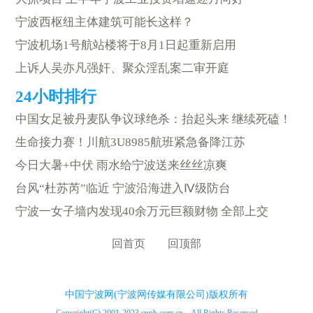
宁波西枢纽主体建筑可能长这样？
宁波机场1号航站楼将于8月1日起重新启用
上诉人吴亦凡强奸、聚众淫乱案二审开庭
中国女足被丹麦队争议球绝杀：抬起头来 继续死磕！
生命接力赛！川航3U8985航班紧急备降江苏
今日大暑+中伏 雨水给宁波送来丝丝凉爽
台风“杜苏芮”临近 宁波沿海进入Ⅳ级防台
宁波一女子墙内发现40余万元巨额财物 全部上交
回首页
回顶部
中国宁波网(宁波网传媒有限公司)版权所有