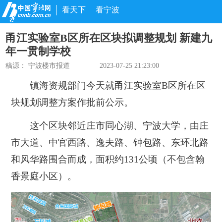
看天下
看宁波
甬江实验室B区所在区块拟调整规划 新建九
年一贯制学校
稿源：
宁波楼市报道
2023-07-25 21:23:00
镇海资规部门今天就
甬江实验室B区所在区
块
规划调整方案作批前公示。
这个区块邻近庄市同心湖、宁波大学，由庄
市大道、中官西路、逸夫路、钟包路、东环北路
和风华路围合而成，面积约131公顷
（不包含翰
香景庭小区）
。