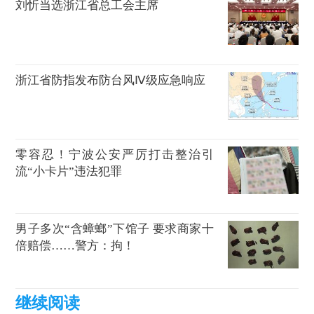
刘忻当选浙江省总工会主席
浙江省防指发布防台风Ⅳ级应急响应
零容忍！宁波公安严厉打击整治引
流“小卡片”违法犯罪
男子多次“含蟑螂”下馆子 要求商家十
倍赔偿……警方：拘！