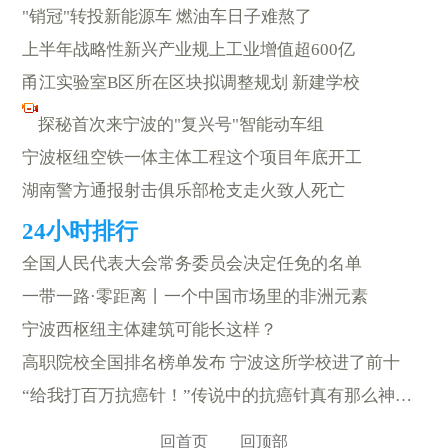
"销冠"转投新能源车 燃油车日子难熬了
上半年战略性新兴产业规上工业增值超600亿
甬江实验室B区所在区块拟调整规划 新建学校
探秘首次来宁波的"复兴号"智能动车组
宁波枢纽空铁一体主体工程这个项目年底开工
湖南警方通报射击俱乐部枪支走火致人死亡
全国人民代表大会常务委员会决定任免的名单
一带一路·零距离丨一个中国市场里的非洲元素
宁波西枢纽主体建筑可能长这样？
高职院校全国排名榜单发布 宁波这所学校进了前十
“给我打百万抗癌针！”传说中的抗癌针真有那么神吗？
回首页
回顶部