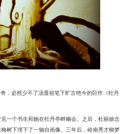
传奇，必然少不了汤显祖笔下旷古绝今的巨作《牡丹
梦见一个书生和她在牡丹亭畔幽会。之后，杜丽娘念
株梅树下埋下了一轴自画像。三年后，岭南秀才柳梦