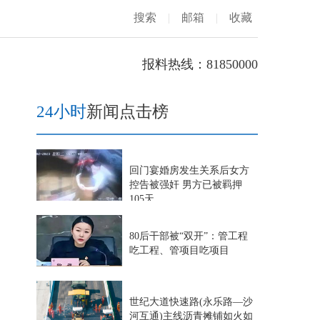
搜索
|
邮箱
|
收藏
报料热线：81850000
24小时
新闻点击榜
回门宴婚房发生关系后女方
控告被强奸 男方已被羁押
105天
80后干部被“双开”：管工程
吃工程、管项目吃项目
世纪大道快速路(永乐路—沙
河互通)主线沥青摊铺如火如