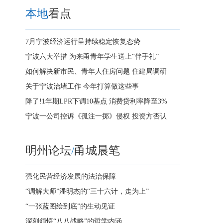
本地
看点
7月宁波经济运行呈持续稳定恢复态势
宁波六大举措 为来甬青年学生送上“伴手礼”
如何解决新市民、青年人住房问题 住建局调研
关于宁波治堵工作 今年打算做这些事
降了!1年期LPR下调10基点 消费贷利率降至3%
宁波一公司控诉《孤注一掷》侵权 投资方否认
明州论坛
/
甬城晨笔
强化民营经济发展的法治保障
“调解大师”潘明杰的“三十六计，走为上”
“一张蓝图绘到底”的生动见证
深刻领悟“八八战略”的哲学内涵