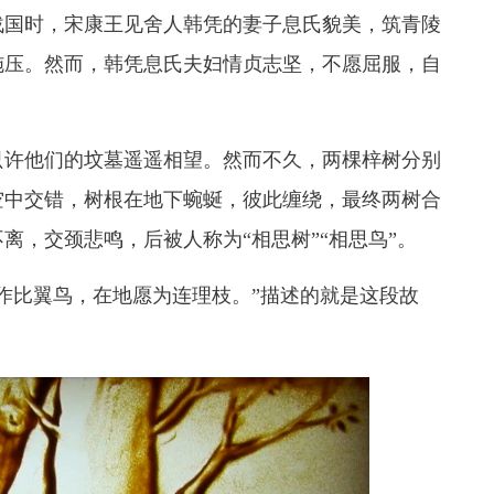
战国时，宋康王见舍人韩凭的妻子息氏貌美，筑青陵
施压。然而，韩凭息氏夫妇情贞志坚，不愿屈服，自
只许他们的坟墓遥遥相望。然而不久，两棵梓树分别
空中交错，树根在地下蜿蜒，彼此缠绕，最终两树合
离，交颈悲鸣，后被人称为“相思树”“相思鸟”。
作比翼鸟，在地愿为连理枝。”描述的就是这段故