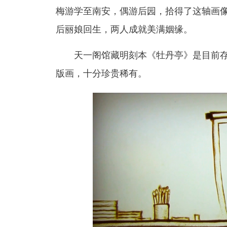
梅游学至南安，偶游后园，拾得了这轴画
后丽娘回生，两人成就美满姻缘。
天一阁馆藏明刻本《牡丹亭》是目前
版画，十分珍贵稀有。