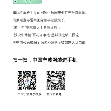
嗨玩不重样！提前剧透中秋国庆假期宁波潮玩地
俄罗斯宣布通缉国际刑事法院院长
“萝卜刀”突然爆火！紧急提醒→
“泱泱中华情 百花齐争艳”慈城信之幼儿园这...
有中国公民被骗至韩国济州甚至被限制人身自由
扫一扫，中国宁波网装进手机
中国宁波网手机版
微信公众号