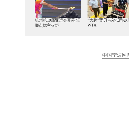
杭州第19届亚运会开幕 汪
“大牌”贾贝乌尔抵甬参
WTA
顺点燃主火炬
中国宁波网