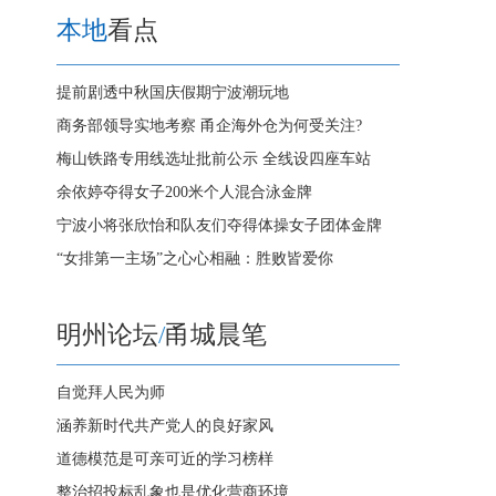
本地
看点
提前剧透中秋国庆假期宁波潮玩地
商务部领导实地考察 甬企海外仓为何受关注?
梅山铁路专用线选址批前公示 全线设四座车站
余依婷夺得女子200米个人混合泳金牌
宁波小将张欣怡和队友们夺得体操女子团体金牌
“女排第一主场”之心心相融：胜败皆爱你
明州论坛
/
甬城晨笔
自觉拜人民为师
涵养新时代共产党人的良好家风
道德模范是可亲可近的学习榜样
整治招投标乱象也是优化营商环境