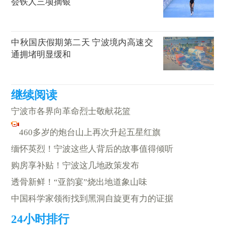
会铁人三项摘银
中秋国庆假期第二天 宁波境内高速交
通拥堵明显缓和
宁波市各界向革命烈士敬献花篮
460多岁的炮台山上再次升起五星红旗
缅怀英烈！宁波这些人背后的故事值得倾听
购房享补贴！宁波这几地政策发布
透骨新鲜！“亚韵宴”烧出地道象山味
中国科学家领衔找到黑洞自旋更有力的证据