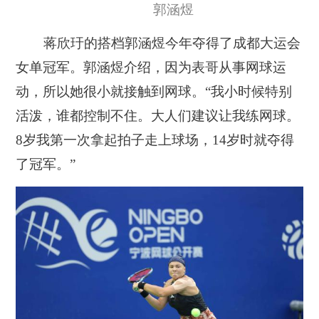
郭涵煜
蒋欣玗的搭档郭涵煜今年夺得了成都大运会
女单冠军。郭涵煜介绍，因为表哥从事网球运
动，所以
她很小就接触到网球
。“我小时候特别
活泼，谁都控制不住。大人们建议让我练网球。
8岁我第一次拿起拍子走上球场，14岁时就夺得
了冠军。”