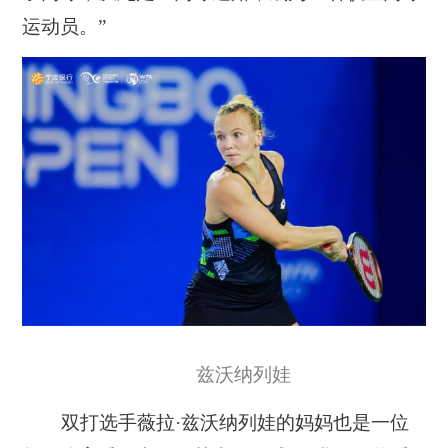
运动员。”
兹沃纳列娃
双打选手薇拉·兹沃纳列娃的妈妈也是一位