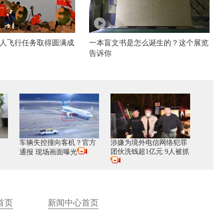
人飞行任务取得圆满成
一本盲文书是怎么诞生的？这个展览
告诉你
车辆失控撞向客机？官方
涉嫌为境外电信网络犯罪
团伙洗钱超1亿元 9人被抓
通报 现场画面曝光
首页
新闻中心首页