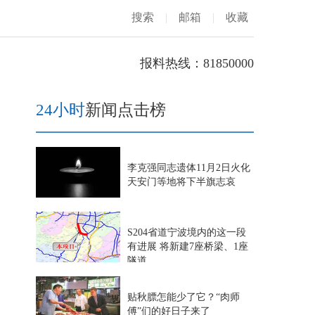
搜索
|
邮箱
|
收藏
报料热线：81850000
24小时
新闻点击榜
李克强同志遗体11月2日火化
天安门等地将下半旗志哀
S204省道宁波境内的这一段
有进展 将新建7座桥梁、1座
隧道
贴秋膘怎能少了它？“肉师
傅”们的好日子来了