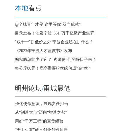
本地
看点
@全球青年才俊 这里等你"双向成就"
目录发布！涉及宁波"361"万千亿级产业集群
"双十一"拼低价之外 宁波企业还在拼什么？
《2023年宁波人才蓝皮书》发布
贴秋膘怎能少了它？"肉师傅"们的好日子来了
每公斤80元！鹿亭番薯粉丝缘何成“金”丝？
明州论坛
/
甬城晨笔
强化使命意识，展现责任担当
从“制造大市”迈向“智造之都”
用好“千万工程”的宝贵经验
“无中生有”就是创业创造创新