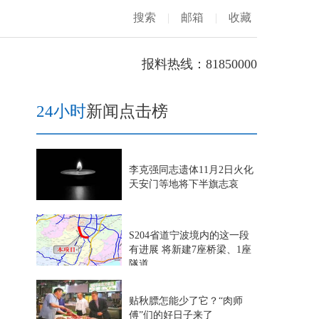
搜索
|
邮箱
|
收藏
报料热线：81850000
24小时
新闻点击榜
李克强同志遗体11月2日火化
天安门等地将下半旗志哀
S204省道宁波境内的这一段
有进展 将新建7座桥梁、1座
隧道
贴秋膘怎能少了它？“肉师
傅”们的好日子来了