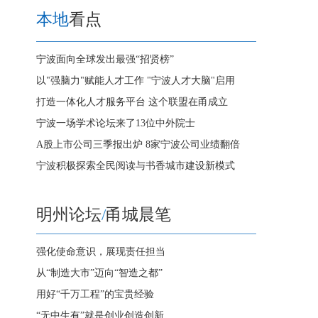
本地
看点
宁波面向全球发出最强“招贤榜”
以"强脑力"赋能人才工作 "宁波人才大脑"启用
打造一体化人才服务平台 这个联盟在甬成立
宁波一场学术论坛来了13位中外院士
A股上市公司三季报出炉 8家宁波公司业绩翻倍
宁波积极探索全民阅读与书香城市建设新模式
明州论坛
/
甬城晨笔
强化使命意识，展现责任担当
从“制造大市”迈向“智造之都”
用好“千万工程”的宝贵经验
“无中生有”就是创业创造创新