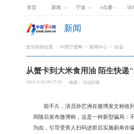
首页
新闻
宁波
e点通
论
新闻
您当前的位置 ：
中国宁波网
>
新闻中心
>
社会
从蟹卡到大米食用油 陌生快递
2023-11-01 09:37:45
稿源：
法治日报
前不久，演员孙艺洲在微博发文称收到
局随后发布微博称，这是一种新型骗局：
为由，引导受害人扫码进群后实施刷单诈