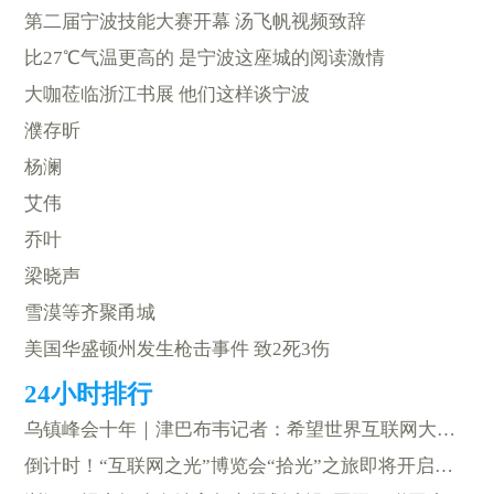
第二届宁波技能大赛开幕 汤飞帆视频致辞
比27℃气温更高的 是宁波这座城的阅读激情
大咖莅临浙江书展 他们这样谈宁波
濮存昕
杨澜
艾伟
乔叶
梁晓声
雪漠等齐聚甬城
美国华盛顿州发生枪击事件 致2死3伤
乌镇峰会十年｜津巴布韦记者：希望世界互联网大会成为连接发展中国家的桥梁
倒计时！“互联网之光”博览会“拾光”之旅即将开启……