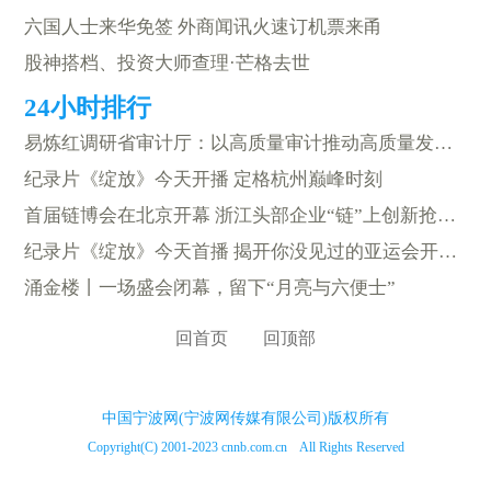
六国人士来华免签 外商闻讯火速订机票来甬
股神搭档、投资大师查理·芒格去世
易炼红调研省审计厅：以高质量审计推动高质量发展 在勇当先行者谱写新篇章中贡献力量展现担当
纪录片《绽放》今天开播 定格杭州巅峰时刻
首届链博会在北京开幕 浙江头部企业“链”上创新抢机遇
纪录片《绽放》今天首播 揭开你没见过的亚运会开闭幕式台前幕后故事
涌金楼丨一场盛会闭幕，留下“月亮与六便士”
回首页
回顶部
中国宁波网(宁波网传媒有限公司)版权所有
Copyright(C) 2001-2023 cnnb.com.cn All Rights Reserved