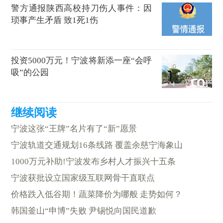
警方通报陕西高校持刀伤人事件：因
琐事产生矛盾 致1死1伤
投资5000万元！宁波将新添一座“会呼
吸”的公园
宁波这张“王牌”名片有了“新”愿景
宁波轨道交通规划16条线路 覆盖余慈宁海象山
1000万元补助!宁波发布乡村人才振兴十五条
宁波获批设立国家级互联网骨干直联点
价格跌入低谷期！蔬菜降价为哪般 走势如何？
韩国釜山“申博”失败 尹锡悦向国民道歉