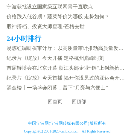
宁波获批设立国家级互联网骨干直联点
价格跌入低谷期！蔬菜降价为哪般 走势如何？
股神搭档、投资大师查理·芒格去世
易炼红调研省审计厅：以高质量审计推动高质量发展 在勇当先行者谱写新篇章中贡献力量展现担当
纪录片《绽放》今天开播 定格杭州巅峰时刻
首届链博会在北京开幕 浙江头部企业“链”上创新抢机遇
纪录片《绽放》今天首播 揭开你没见过的亚运会开闭幕式台前幕后故事
涌金楼丨一场盛会闭幕，留下“月亮与六便士”
回首页
回顶部
中国宁波网(宁波网传媒有限公司)版权所有
Copyright(C) 2001-2023 cnnb.com.cn All Rights Reserved