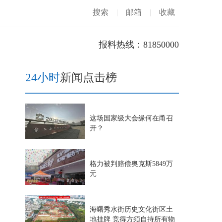
搜索
|
邮箱
|
收藏
报料热线：81850000
24小时
新闻点击榜
这场国家级大会缘何在甬召
开？
格力被判赔偿奥克斯5849万
元
海曙秀水街历史文化街区土
地挂牌 竞得方须自持所有物