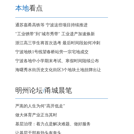
本地
看点
通苏嘉甬高铁等 宁波这些项目持续推进
"工业锈带"到"城市秀带" 工业遗产加速焕新
浙江高三学生将首次选考 最后时间段如何冲刺
宁波地铁1号线望春桥站旁一宗宅地成交
宁波各地中小学期末考试、寒假时间陆续公布
海曙秀水街历史文化街区3个地块土地挂牌出让
明州论坛
/
甬城晨笔
严嵩的人生为何“高开低走”
做大体育产业正当其时
基层治理：着力点是解决难题、做好服务
让基层干部有劲头有奔头