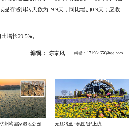
产成品存货周转天数为19.9天，同比增加0.9天；应收
。
增长29.5%。
编辑：
陈奉凤
纠错：
171964650@qq.com
杭州湾国家湿地公园
元旦将至 “氛围组”上线