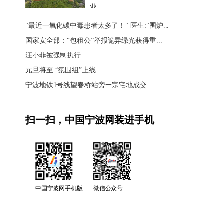
业
"最近一氧化碳中毒患者太多了！" 医生:"围炉...
国家安全部：“包租公”举报诡异绿光获得重...
汪小菲被强制执行
元旦将至 “氛围组”上线
宁波地铁1号线望春桥站旁一宗宅地成交
扫一扫，中国宁波网装进手机
中国宁波网手机版
微信公众号