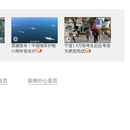
震撼发布！中国海军护航
宁波1.9万研考生赶赴考场
15周年宣传片
为梦想而战
首页
新闻中心首页