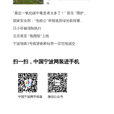
业
"最近一氧化碳中毒患者太多了！" 医生:"围炉...
国家安全部：“包租公”举报诡异绿光获得重...
汪小菲被强制执行
元旦将至 “氛围组”上线
宁波地铁1号线望春桥站旁一宗宅地成交
扫一扫，中国宁波网装进手机
中国宁波网手机版
微信公众号