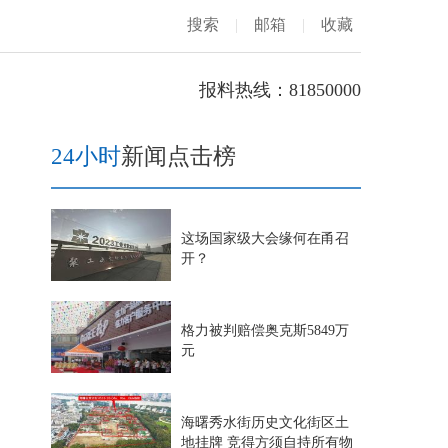
搜索
|
邮箱
|
收藏
报料热线：81850000
24小时
新闻点击榜
这场国家级大会缘何在甬召
开？
格力被判赔偿奥克斯5849万
元
海曙秀水街历史文化街区土
地挂牌 竞得方须自持所有物