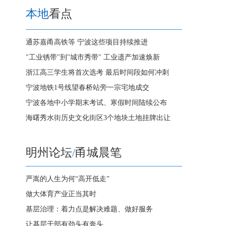
本地
看点
通苏嘉甬高铁等 宁波这些项目持续推进
"工业锈带"到"城市秀带" 工业遗产加速焕新
浙江高三学生将首次选考 最后时间段如何冲刺
宁波地铁1号线望春桥站旁一宗宅地成交
宁波各地中小学期末考试、寒假时间陆续公布
海曙秀水街历史文化街区3个地块土地挂牌出让
明州论坛
/
甬城晨笔
严嵩的人生为何“高开低走”
做大体育产业正当其时
基层治理：着力点是解决难题、做好服务
让基层干部有劲头有奔头