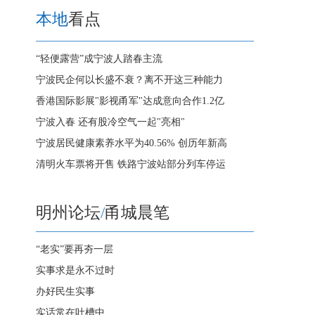
本地
看点
“轻便露营”成宁波人踏春主流
宁波民企何以长盛不衰？离不开这三种能力
香港国际影展"影视甬军"达成意向合作1.2亿
宁波入春 还有股冷空气一起"亮相"
宁波居民健康素养水平为40.56% 创历年新高
清明火车票将开售 铁路宁波站部分列车停运
明州论坛
/
甬城晨笔
“老实”要再夯一层
实事求是永不过时
办好民生实事
实话常在吐槽中