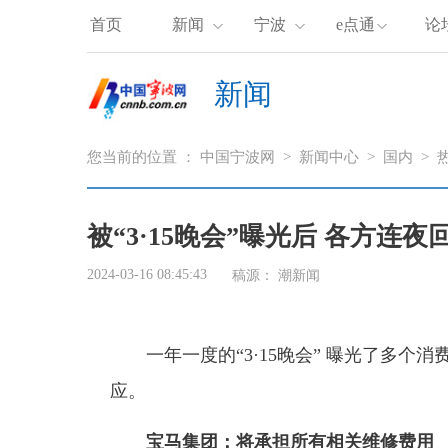
首页
新闻
宁波
e点通
论
新闻
您当前的位置 ：
中国宁波网
>
新闻中心
>
国内
>
被“3·15晚会”曝光后 各方连夜
2024-03-16 08:45:43
稿源：
潮新闻
一年一度的“3·15晚会” 曝光了多个
应。
宝马集团：将承担所有相关维修费用