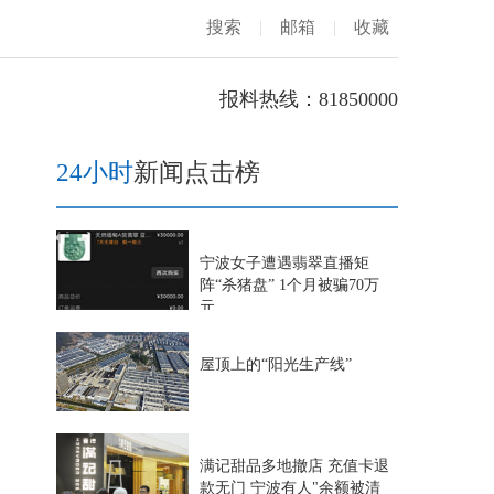
搜索
|
邮箱
|
收藏
报料热线：81850000
24小时
新闻点击榜
宁波女子遭遇翡翠直播矩
阵“杀猪盘” 1个月被骗70万
元
屋顶上的“阳光生产线”
满记甜品多地撤店 充值卡退
款无门 宁波有人"余额被清