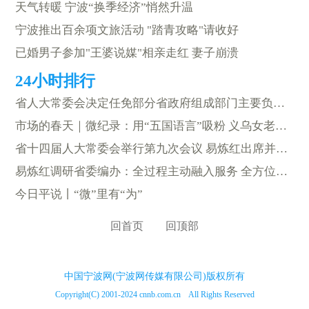
天气转暖 宁波“换季经济”悄然升温
宁波推出百余项文旅活动 "踏青攻略"请收好
已婚男子参加"王婆说媒"相亲走红 妻子崩溃
省人大常委会决定任免部分省政府组成部门主要负责人
市场的春天｜微纪录：用“五国语言”吸粉 义乌女老板的AI起手式
省十四届人大常委会举行第九次会议 易炼红出席并讲话
易炼红调研省委编办：全过程主动融入服务 全方位提升工作质效 为勇当先行者谱写新篇章注入强劲动能活力
今日平说丨“微”里有“为”
回首页
回顶部
中国宁波网(宁波网传媒有限公司)版权所有
Copyright(C) 2001-2024 cnnb.com.cn All Rights Reserved