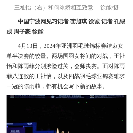
王祉怡（右）和何冰娇相互致意。 徐能/摄
中国宁波网见习记者 龚旭琪 徐诚 记者 孔锡
成 周子豪 徐能
4月13日，2024年亚洲羽毛球锦标赛结束女
单半决赛的较量。两场国羽女将间的对战，王祉
怡和陈雨菲分别涉险过关，会师决赛。面对陈雨
菲八连败的王祉怡，以及四战羽毛球亚锦赛难求
一冠的陈雨菲，都有机会写下新的故事。