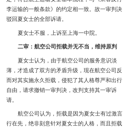
李运输的一般条款》的约定相一致。故一审判决
驳回夏女士的全部诉请。
夏女士不服，上诉至上海一中院。
二审：航空公司拒载并无不当，维持原判
夏女士认为，由于航空公司的服务意识淡
薄，才造成了双方的矛盾升级，现在航空公司反
而对其实施永久拒载，侵犯了其人格尊严和出行
自由，请求撤销一审判决，改判支持其一审诉
请。
航空公司认为，拒载是因为夏女士有过激言
行在先，绝非刻意针对夏女士的人格，而且拒载