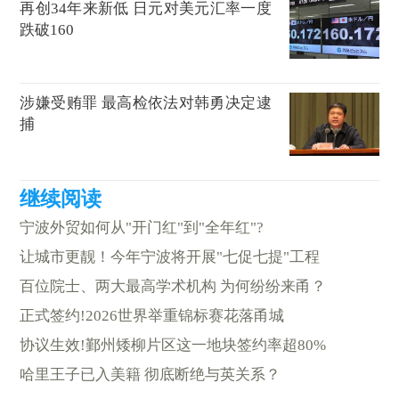
再创34年来新低 日元对美元汇率一度
跌破160
涉嫌受贿罪 最高检依法对韩勇决定逮
捕
宁波外贸如何从"开门红"到"全年红"?
让城市更靓！今年宁波将开展"七促七提"工程
百位院士、两大最高学术机构 为何纷纷来甬？
正式签约!2026世界举重锦标赛花落甬城
协议生效!鄞州矮柳片区这一地块签约率超80%
哈里王子已入美籍 彻底断绝与英关系？