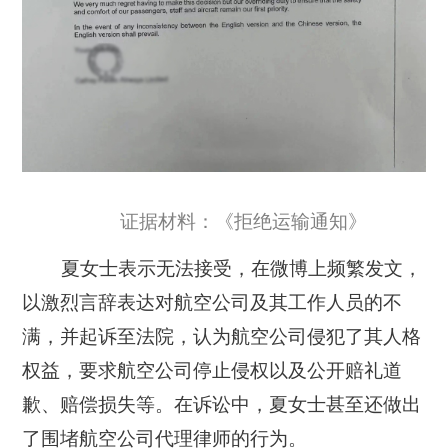
证据材料：《拒绝运输通知》
夏女士表示无法接受，在微博上频繁发文，
以激烈言辞表达对航空公司及其工作人员的不
满，并起诉至法院，认为航空公司侵犯了其人格
权益，要求航空公司停止侵权以及公开赔礼道
歉、赔偿损失等。在诉讼中，夏女士甚至还做出
了围堵航空公司代理律师的行为。