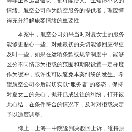
等非正常运营信息，都可能使人产生焦虑不安的
情绪。航空公司作为航空服务的提供者，理应懂
得充分纾解旅客情绪的重要性。
本案中，航空公司如果当时对夏女士的服务
能够更贴心一些、对她最初的关切能够回应得更
及时一些，如果在运输条款或规章制度中，能够
区分不同情形为拒载的范围和期限设置一定梯度
作为缓冲，或许也可以避免本案纠纷的发生。希
望航空公司今后能切实以“服务者”的姿态，保持
对夏女士的关心，抛开已成过往的纠纷，打开彼
此心结，在条件符合的情况下，及时对拒载决定
予以适度调整。
综上，上海一中院遂判决驳回上诉，维持原