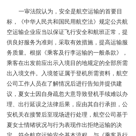
一审法院认为，安全是航空运输的首要目
标，《中华人民共和国民用航空法》规定公共航
空运输企业应当以保证飞行安全和航班正常，提
供良好服务为准则，采取有效措施，提高运输服
务质量。根据《乘客及行李运输的一般条款》，
乘客在出发前应出示入境目的地规定的全部所需
出入境文件。入境签证属于登机所需资料，航空
公司工作人员在了解情况后进行告知并提供建
议，夏女士因自身疏忽大意导致登机手续难以办
理、出行延误之法律后果，应由其自行承担，公
安机关在接警后至现场进行处理，航空公司基于
夏女士情绪状况与行为表现作出拒绝运输的决
定，符合航空运输安全基本流程，与《乘客及行