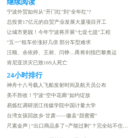
宁波外贸如何从"开门红"到"全年红"?
总投资17亿元的自贸产业发展大厦项目开工
让城市更靓！今年宁波将开展"七促七提"工程
"五一"租车价涨好几倍 部分车型难求
汪顺、余依婷、王昶、闫铮…甬将剑指巴黎奥运
肯尼亚洪灾已致169人死亡
神舟十八号载人飞船发射时间及航天员公布
美不胜收！宁波“空中花廊”如约绽放
易炼红调研浙江传媒学院中国计量大学
台湾女孩回故乡·甘肃——徽县“甜蜜蜜”
尺素金声 | “出口商品多了=产能过剩”？完全站不住脚！