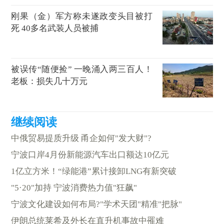
刚果（金）军方称未遂政变头目被打
死 40多名武装人员被捕
被误传“随便捡” 一晚涌入两三百人！
老板：损失几十万元
中俄贸易提质升级 甬企如何"发大财"?
宁波口岸4月份新能源汽车出口额达10亿元
1亿立方米！“绿能港”累计接卸LNG有新突破
"5·20"加持 宁波消费热力值"狂飙"
宁波文化建设如何布局?"学术天团"精准"把脉"
伊朗总统莱希及外长在直升机事故中罹难