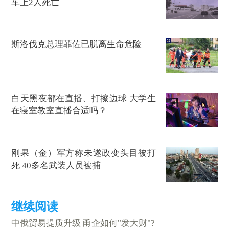
车上2人死亡
斯洛伐克总理菲佐已脱离生命危险
白天黑夜都在直播、打擦边球 大学生
在寝室教室直播合适吗？
刚果（金）军方称未遂政变头目被打
死 40多名武装人员被捕
中俄贸易提质升级 甬企如何"发大财"?