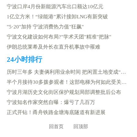
宁波口岸4月份新能源汽车出口额达10亿元
1亿立方米！“绿能港”累计接卸LNG有新突破
"5·20"加持 宁波消费热力值"狂飙"
宁波文化建设如何布局?"学术天团"精准"把脉"
伊朗总统莱希及外长在直升机事故中罹难
历时三年多 夫妻俩利用业余时间 把闲置土地变成“莫奈花园”
半个月接待30多拨参观者！这部电梯为何如此受关注？
宁波月湖历史文化街区保护规划局部调整批后公布
宁波知名作家突然自曝：爆亏了几百万
正式开钻！甬舟铁路金塘海底隧道有新进展
回首页
回顶部