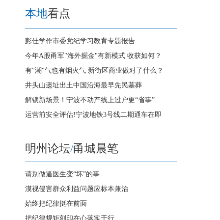
本地
看点
彭佳学作市委党纪学习教育专题报告
今年A股甬军"海外掘金"有新模式 收获如何？
有"潮"气也有烟火气 新街区商业做对了什么？
井头山遗址出土中国沿海最早先民墓葬
解锁新场景！宁波不动产线上过户更“省事”
运营前安全评估!宁波地铁3号线二期通车在即
明州论坛
/
甬城晨笔
请别做逼医生变“坏”的事
漠视侵害群众利益问题应标本兼治
始终把纪律挺在前面
把纪律规矩刻印在心落实于行