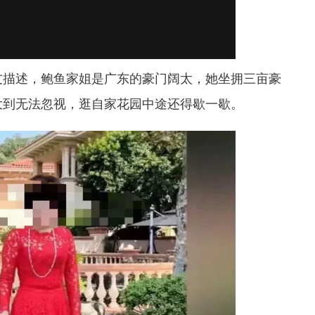
友描述，鲍鱼家姐是广东的豪门阔太，她坐拥三亩豪
大到无法忽视，逛自家花园中途还得歇一歇。