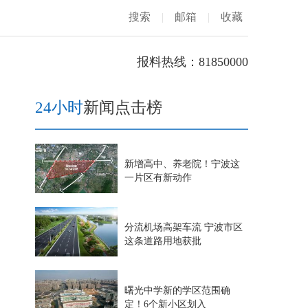
搜索
|
邮箱
|
收藏
报料热线：81850000
24小时
新闻点击榜
新增高中、养老院！宁波这
一片区有新动作
分流机场高架车流 宁波市区
这条道路用地获批
曙光中学新的学区范围确
定！6个新小区划入