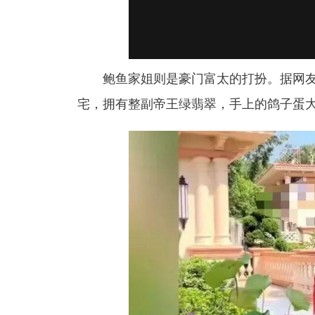
鲍鱼家姐则是豪门富太的打扮。据网
宅，拥有整副帝王绿翡翠，手上的鸽子蛋