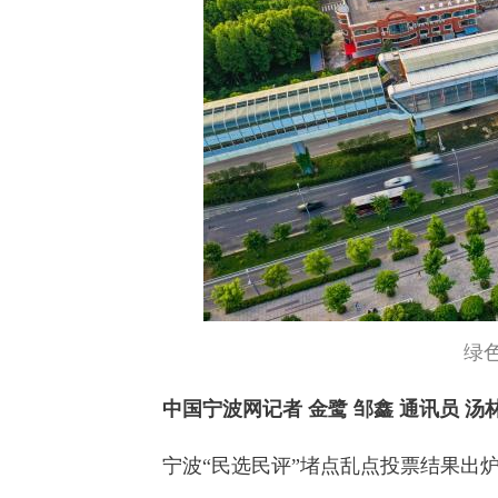
绿
中国宁波网记者 金鹭 邹鑫 通讯员 汤
宁波“民选民评”堵点乱点投票结果出