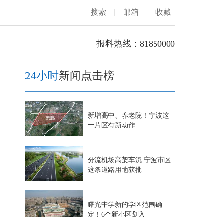
搜索
|
邮箱
|
收藏
报料热线：81850000
24小时
新闻点击榜
新增高中、养老院！宁波这
一片区有新动作
分流机场高架车流 宁波市区
这条道路用地获批
曙光中学新的学区范围确
定！6个新小区划入