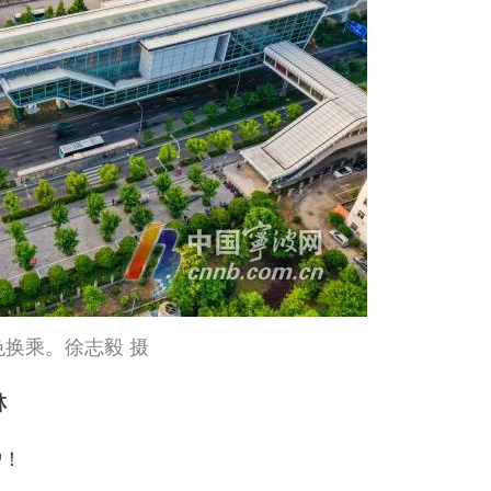
色换乘。徐志毅 摄
林
炉！