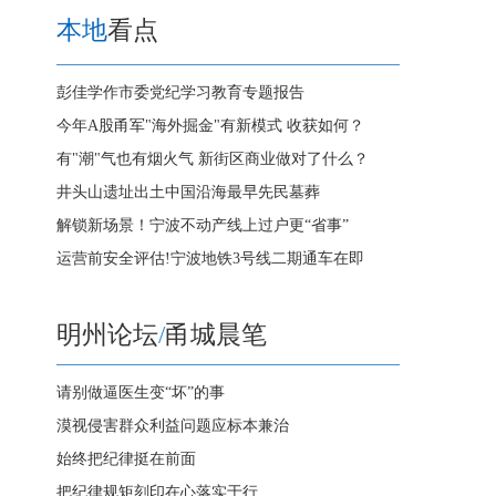
本地
看点
彭佳学作市委党纪学习教育专题报告
今年A股甬军"海外掘金"有新模式 收获如何？
有"潮"气也有烟火气 新街区商业做对了什么？
井头山遗址出土中国沿海最早先民墓葬
解锁新场景！宁波不动产线上过户更“省事”
运营前安全评估!宁波地铁3号线二期通车在即
明州论坛
/
甬城晨笔
请别做逼医生变“坏”的事
漠视侵害群众利益问题应标本兼治
始终把纪律挺在前面
把纪律规矩刻印在心落实于行