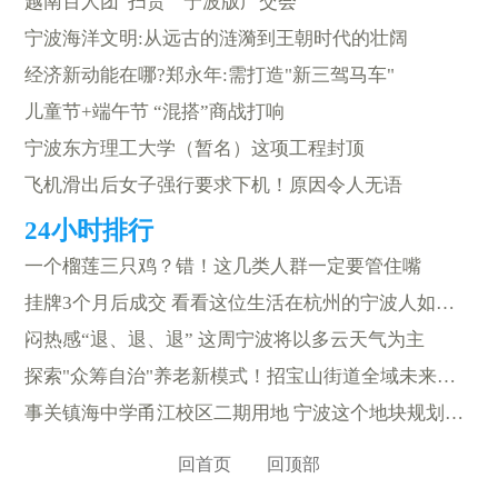
越南百人团“扫货”“宁波版广交会”
宁波海洋文明:从远古的涟漪到王朝时代的壮阔
经济新动能在哪?郑永年:需打造"新三驾马车"
儿童节+端午节 “混搭”商战打响
宁波东方理工大学（暂名）这项工程封顶
飞机滑出后女子强行要求下机！原因令人无语
一个榴莲三只鸡？错！这几类人群一定要管住嘴
挂牌3个月后成交 看看这位生活在杭州的宁波人如何远程卖房
闷热感“退、退、退” 这周宁波将以多云天气为主
探索"众筹自治"养老新模式！招宝山街道全域未来社区创建方案来了
事关镇海中学甬江校区二期用地 宁波这个地块规划调整
回首页
回顶部