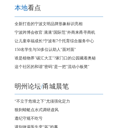
本地
看点
全新打造的宁波文明品牌形象标识亮相
宁波跨博会收官 满满"国际范"外商来甬寻商机
让儿童幸福成长!宁波有7个托育综合服务中心
150名学生与50多位认助人"面对面"
谁是植物界"碳汇大王"?家门口的公园藏着奥秘
这个社区的和谐"密码"是一把"流动小板凳"
明州论坛
/
甬城晨笔
“不立于危墙之下”尤须强化定力
狠刹蜻蜓点水式调研虚风
遵纪守规不吃亏
请别做逼医生变“坏”的事