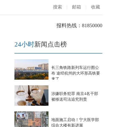
搜索
|
邮箱
|
收藏
报料热线：81850000
24小时
新闻点击榜
长三角铁路新列车运行图公
布 途经杭州的大环形高铁要
来了
涉嫌职务犯罪 南京4名干部
被移送司法追究刑责
地面施工启动！宁大医学部
综合大楼有新进展